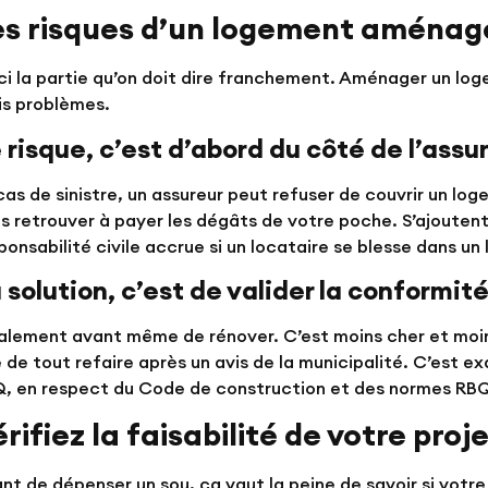
es risques d’un logement aménag
ci la partie qu’on doit dire franchement. Aménager un log
is problèmes.
 risque, c’est d’abord du côté de l’ass
cas de sinistre, un assureur peut refuser de couvrir un l
s retrouver à payer les dégâts de votre poche. S’ajouten
ponsabilité civile accrue si un locataire se blesse dans un
 solution, c’est de valider la conformit
alement avant même de rénover. C’est moins cher et moins
 de tout refaire après un avis de la municipalité. C’est e
, en respect du Code de construction et des normes RB
rifiez la faisabilité de votre proj
nt de dépenser un sou, ça vaut la peine de savoir si votr