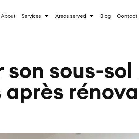
About
Services
Areas served
Blog
Contact
r son sous-sol
s après rénova