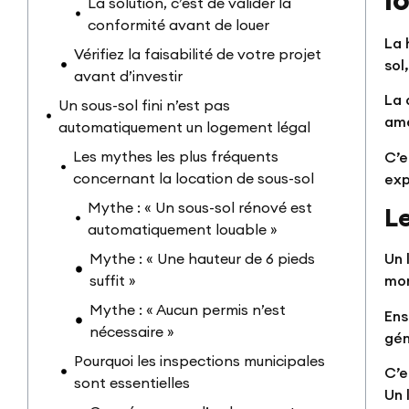
La solution, c’est de valider la
conformité avant de louer
La 
Vérifiez la faisabilité de votre projet
sol
avant d’investir
La 
Un sous-sol fini n’est pas
amé
automatiquement un logement légal
Les mythes les plus fréquents
C’e
concernant la location de sous-sol
exp
Mythe : « Un sous-sol rénové est
L
automatiquement louable »
Mythe : « Une hauteur de 6 pieds
Un 
suffit »
mon
Mythe : « Aucun permis n’est
Ens
nécessaire »
gén
Pourquoi les inspections municipales
C’e
sont essentielles
Un 