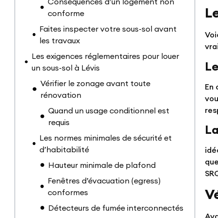
Conséquences d’un logement non
L
conforme
Faites inspecter votre sous-sol avant
Voi
les travaux
vra
Les exigences réglementaires pour louer
Le
un sous-sol à Lévis
Vérifier le zonage avant toute
En 
rénovation
vou
res
Quand un usage conditionnel est
requis
La
Les normes minimales de sécurité et
d’habitabilité
idé
que
Hauteur minimale de plafond
SRQ
Fenêtres d’évacuation (egress)
Vé
conformes
Détecteurs de fumée interconnectés
Ava