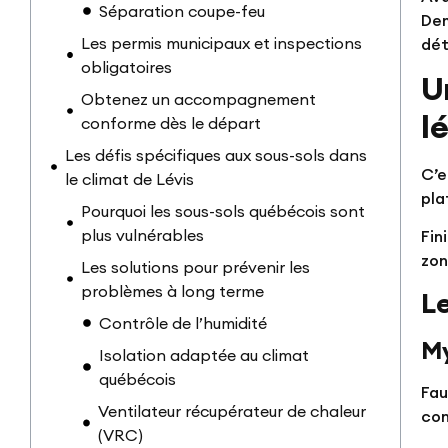
Séparation coupe-feu
Dem
Les permis municipaux et inspections
dét
obligatoires
U
Obtenez un accompagnement
l
conforme dès le départ
Les défis spécifiques aux sous-sols dans
C’e
le climat de Lévis
pla
Pourquoi les sous-sols québécois sont
plus vulnérables
Fin
zon
Les solutions pour prévenir les
problèmes à long terme
L
Contrôle de l’humidité
My
Isolation adaptée au climat
québécois
Fau
Ventilateur récupérateur de chaleur
con
(VRC)