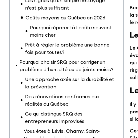
Les signes qu’un simple nettoyage
Bea
n’est plus suffisant
la 
Coûts moyens au Québec en 2026
le 
Pourquoi réparer tôt coûte souvent
Le
moins cher
Prêt à régler le problème une bonne
Le 
fois pour toutes?
éva
Pourquoi choisir SRQ pour corriger un
qui
problème d’humidité ou de joints moisis?
règ
sal
Une approche axée sur la durabilité et
la prévention
Le
Des rénovations conformes aux
réalités du Québec
Il 
pas
Ce qui distingue SRQ des
sil
entrepreneurs improvisés
Cet
Vous êtes à Lévis, Charny, Saint-