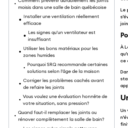
Comment prévenir durablement les joints
moisis dans une salle de bain québécoise
Le 
Installer une ventilation réellement
s’é
efficace
joi
Les signes qu’un ventilateur est
Po
insuffisant
À L
Utiliser les bons matériaux pour les
qu’
zones humides
ce 
Pourquoi SRQ recommande certaines
solutions selon l’âge de la maison
Dan
sta
Corriger les problèmes cachés avant
app
de refaire les joints
Un
Vous voulez une évaluation honnête de
votre situation, sans pression?
Un 
Quand faut-il remplacer les joints ou
n’é
rénover complètement la salle de bain?
fin