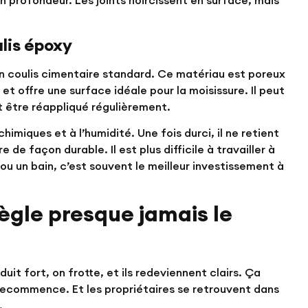
 en profondeur. Les joints noircissent en surface, mais
ulis époxy
un coulis cimentaire standard. Ce matériau est poreux
 et offre une surface idéale pour la moisissure. Il peut
t être réappliqué régulièrement.
himiques et à l’humidité. Une fois durci, il ne retient
 de façon durable. Il est plus difficile à travailler à
u un bain, c’est souvent le meilleur investissement à
règle presque jamais le
duit fort, on frotte, et ils redeviennent clairs. Ça
recommence. Et les propriétaires se retrouvent dans
.