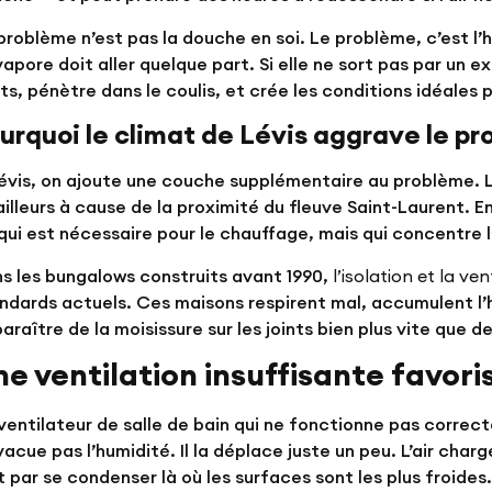
problème n’est pas la douche en soi. Le problème, c’est l’h
vapore doit aller quelque part. Si elle ne sort pas par un e
nts, pénètre dans le coulis, et crée les conditions idéales 
urquoi le climat de Lévis aggrave le p
évis, on ajoute une couche supplémentaire au problème. L
ailleurs à cause de la proximité du fleuve Saint-Laurent.
qui est nécessaire pour le chauffage, mais qui concentre l
s les bungalows construits avant 1990,
l’isolation et la ven
ndards actuels. Ces maisons respirent mal, accumulent l’h
araître de la moisissure sur les joints bien plus vite que 
e ventilation insuffisante favorise
ventilateur de salle de bain qui ne fonctionne pas correct
vacue pas l’humidité. Il la déplace juste un peu. L’air char
it par se condenser là où les surfaces sont les plus froides