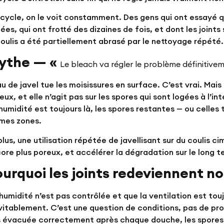
cycle, on le voit constamment. Des gens qui ont essayé qu
ées, qui ont frotté des dizaines de fois, et dont les joint
coulis a été partiellement abrasé par le nettoyage répété.
ythe — «
Le bleach va régler le problème définitive
au de javel tue les moisissures en surface. C’est vrai. Mai
eux, et elle n’agit pas sur les spores qui sont logées à l’in
l’humidité est toujours là, les spores restantes — ou celle
mes zones.
plus, une utilisation répétée de javellisant sur du coulis
ore plus poreux, et accélérer la dégradation sur le long t
ourquoi les joints redeviennent n
l’humidité n’est pas contrôlée et que la ventilation est tou
vitablement. C’est une question de conditions, pas de pro
 évacuée correctement après chaque douche, les spores 