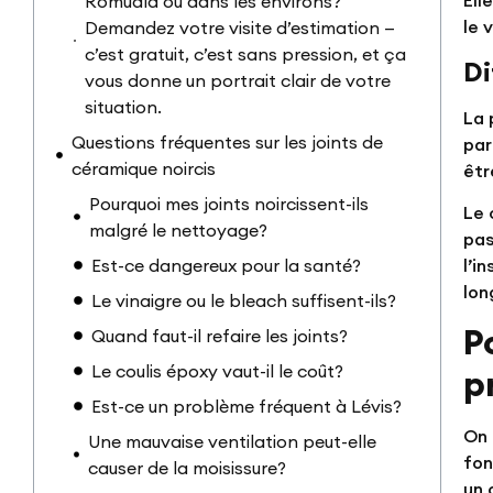
Ell
Romuald ou dans les environs?
le 
Demandez votre visite d’estimation —
c’est gratuit, c’est sans pression, et ça
Di
vous donne un portrait clair de votre
situation.
La 
Questions fréquentes sur les joints de
par
céramique noircis
êtr
Pourquoi mes joints noircissent-ils
Le 
malgré le nettoyage?
pas
Est-ce dangereux pour la santé?
l’i
lon
Le vinaigre ou le bleach suffisent-ils?
P
Quand faut-il refaire les joints?
Le coulis époxy vaut-il le coût?
p
Est-ce un problème fréquent à Lévis?
On 
Une mauvaise ventilation peut-elle
fon
causer de la moisissure?
un 