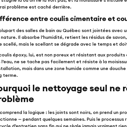
e stagne là où on ne la voit pas, et la moisissure s’installe
vrai problème est caché derrière.
fférence entre coulis cimentaire et co
plupart des salles de bain au Québec sont jointées avec 
 nature. Il absorbe l’humidité, retient les résidus de savon,
e scellé, mais le scellant se dégrade avec le temps et doi
coulis époxy, lui, est non poreux et résistant aux produits c
 l’eau, ne se tache pas facilement et résiste à la moisissure
nstallation, mais dans une zone humide comme une douche o
g terme.
ourquoi le nettoyage seul ne 
roblème
comprend la logique : les joints sont noirs, on prend un pro
ctionne — pendant quelques semaines. Puis le processus 
cycle d’entretien sans fin qui ne règle jamais vraiment rien