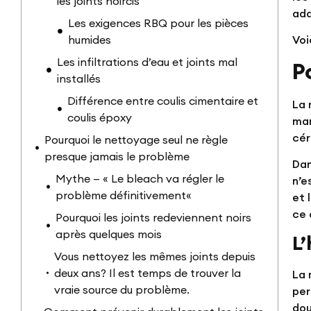
les joints noircis
ada
Les exigences RBQ pour les pièces
humides
Voi
Les infiltrations d’eau et joints mal
P
installés
Différence entre coulis cimentaire et
La 
coulis époxy
man
cér
Pourquoi le nettoyage seul ne règle
presque jamais le problème
Da
Mythe — « Le bleach va régler le
n’e
problème définitivement«
et 
ce 
Pourquoi les joints redeviennent noirs
après quelques mois
L
Vous nettoyez les mêmes joints depuis
deux ans? Il est temps de trouver la
La 
vraie source du problème.
per
dou