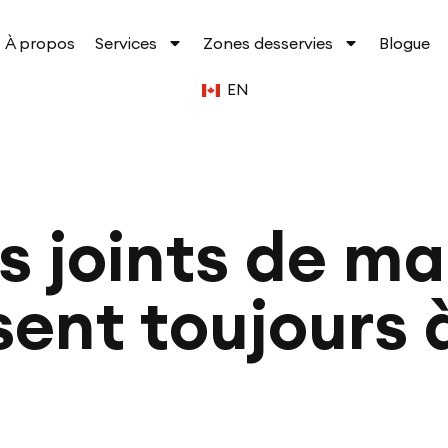
À propos
Services
Zones desservies
Blogue
EN
es joints de m
sent toujours 