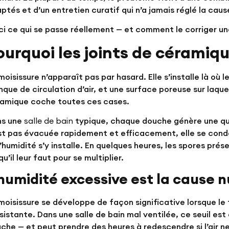
ptés et d’un entretien curatif qui n’a jamais réglé la cause
ci ce qui se passe réellement — et comment le corriger un
ourquoi les joints de céramiq
moisissure n’apparaît pas par hasard. Elle s’installe là où 
que de circulation d’air, et une surface poreuse sur laque
amique coche toutes ces cases.
ns une
salle de bain
typique, chaque douche génère une qua
st pas évacuée rapidement et efficacement, elle se conden
l’humidité s’y installe. En quelques heures, les spores pr
qu’il leur faut pour se multiplier.
’humidité excessive est la cause 
moisissure se développe de façon significative lorsque l
sistante. Dans une salle de bain mal ventilée, ce seuil es
che — et peut prendre des heures à redescendre si l’air ne