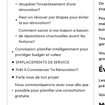
On 
récupérer l’investissement d’une
éta
rénovation?
Peut-on rénover par étapes pour éviter
Pou
la sur-rénovation?
mai
boi
Comment savoir si ma maison a besoin
de réparations structurelles avant les
Tou
finitions?
gar
Conclusion: planifier intelligemment pour
Vou
protéger budget et valeur
gra
EMPLACEMENTS DE SERVICE
É
Prêt À Commencer Ta Rénovation?
Parle nous de ton projet
Les
Nous communiquerons avec vous dès que
pré
possible pour planifier une consultation
Voi
gratuite.
M