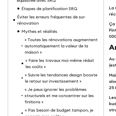
équilibrée avec SRQ
La 
Étapes de planification SRQ
réc
Éviter les erreurs fréquentes de sur-
rénovation
Ça 
Pin
Mythes et réalités
000
« Toutes les rénovations augmentent
A
automatiquement la valeur de la
maison »
Au
« Faire les travaux moi-même réduit
(es
les coûts »
« Suivre les tendances design booste
Mai
le retour sur investissement »
alo
25 
« Je peux ignorer les problèmes
structurels et me concentrer sur les
Les
finitions »
bud
str
« Pas besoin de budget tampon, je