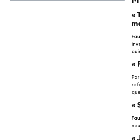
« 
ma
Fau
inv
cui
« 
Par
ref
que
« 
Fau
neu
« 