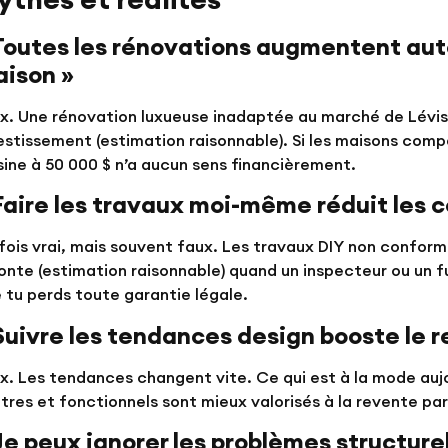
Toutes les rénovations augmentent aut
ison »
x. Une rénovation luxueuse inadaptée au marché de Lévis 
estissement (estimation raisonnable). Si les maisons com
sine à 50 000 $ n’a aucun sens financièrement.
Faire les travaux moi-même réduit les c
fois vrai, mais souvent faux. Les travaux DIY non confo
onte (estimation raisonnable) quand un inspecteur ou un
 tu perds toute garantie légale.
Suivre les tendances design booste le r
x. Les tendances changent vite. Ce qui est à la mode auj
tres et fonctionnels sont mieux valorisés à la revente parc
Je peux ignorer les problèmes structurel