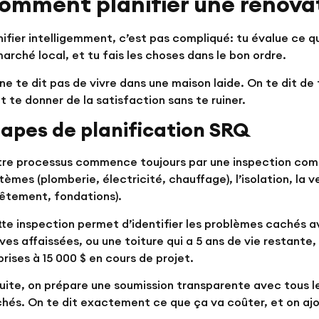
omment planifier une rénovat
nifier intelligemment, c’est pas compliqué: tu évalue ce q
marché local, et tu fais les choses dans le bon ordre.
ne te dit pas de vivre dans une maison laide. On te dit de
t te donner de la satisfaction sans te ruiner.
tapes de planification SRQ
re processus commence toujours par une inspection compl
tèmes (plomberie, électricité, chauffage), l’isolation, la v
êtement, fondations).
te inspection permet d’identifier les problèmes cachés a
ives affaissées, ou une toiture qui a 5 ans de vie restante
prises à 15 000 $ en cours de projet.
uite, on prépare une soumission transparente avec tous les
hés. On te dit exactement ce que ça va coûter, et on ajo