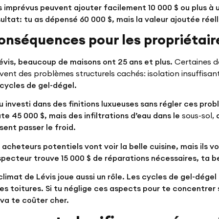
 imprévus peuvent ajouter facilement 10 000 $ ou plus à u
ultat: tu as dépensé 60 000 $, mais la valeur ajoutée réel
onséquences pour les propriétaire
évis, beaucoup de maisons ont 25 ans et plus.
Certaines d
vent des problèmes structurels cachés: isolation insuffisan
 cycles de gel-dégel.
tu investi dans des finitions luxueuses sans régler ces prob
te 45 000 $, mais des infiltrations d’eau dans le
sous-sol,
d
ssent passer le froid.
 acheteurs potentiels vont voir la belle cuisine, mais ils v
nspecteur trouve 15 000 $ de réparations nécessaires, ta be
climat de Lévis joue aussi un rôle. Les cycles de gel-dége
les toitures. Si tu néglige ces aspects pour te concentrer 
 va te coûter cher.