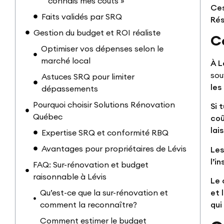
connais mes coûts »
Ces
Faits validés par SRQ
Rés
Gestion du budget et ROI réaliste
C
Optimiser vos dépenses selon le
marché local
À L
sou
Astuces SRQ pour limiter
les
dépassements
Pourquoi choisir Solutions Rénovation
Si 
Québec
coû
lai
Expertise SRQ et conformité RBQ
Avantages pour propriétaires de Lévis
Les
l’i
FAQ: Sur-rénovation et budget
raisonnable à Lévis
Le 
Qu’est-ce que la sur-rénovation et
et 
comment la reconnaître?
qui
Comment estimer le budget