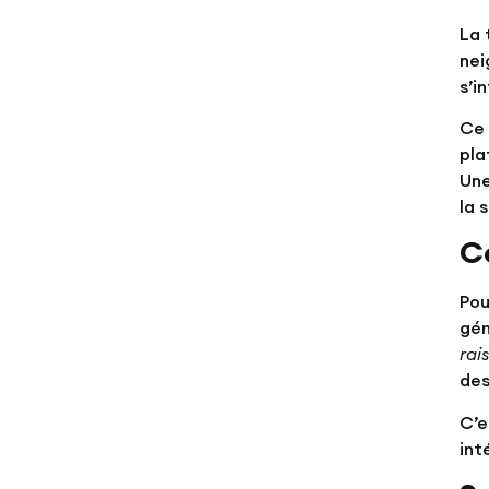
La 
nei
s’i
Ce 
pla
Une
la 
C
Pou
gé
rai
des
C’e
int