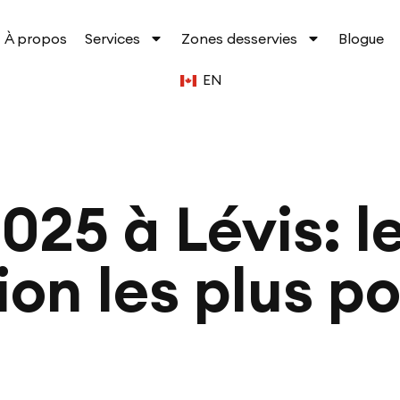
À propos
Services
Zones desservies
Blogue
EN
25 à Lévis: l
on les plus p