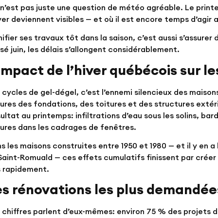
n’est pas juste une question de météo agréable. Le prin
iver deviennent visibles — et où il est encore temps d’agi
nifier ses travaux tôt dans la saison, c’est aussi s’assure
sé juin, les délais s’allongent considérablement.
impact de l’hiver québécois sur l
 cycles de gel-dégel, c’est l’ennemi silencieux des maisons 
sures des fondations, des toitures et des structures extéri
ultat au printemps: infiltrations d’eau sous les solins, ba
sures dans les cadrages de fenêtres.
s les maisons construites entre 1950 et 1980 — et il y en
Saint-Romuald — ces effets cumulatifs finissent par créer
 rapidement.
es rénovations les plus demandées
 chiffres parlent d’eux-mêmes: environ 75 % des projets 