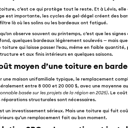
toiture, c’est ce qui protège tout le reste. Et à Lévis, el
ge est importante, les cycles de gel-dégel créent des bar
nfiltre là où les solins ou les bardeaux ont fatigué.
qu’on observe souvent au printemps, c’est que les signe
fond, quelques bardeaux légèrement soulevés — mais que l
 toiture qui laisse passer l’eau, même en faible quantité
structure et aux finis intérieurs en quelques saisons.
oût moyen d’une toiture en barde
r une maison unifamiliale typique, le remplacement compl
néralement entre
8 000 et 20 000 $
, avec une moyenne a
sonnable basée sur les projets de la région en 2025)
. Le coût
 réparations structurales sont nécessaires.
st un investissement sérieux. Mais une toiture qui fuit
érieurs qu’un remplacement fait au bon moment.