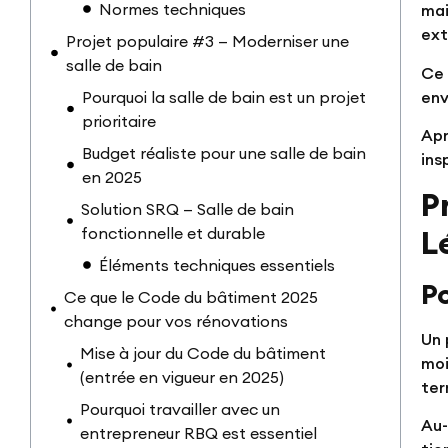
Normes techniques
mai
ext
Projet populaire #3 — Moderniser une
salle de bain
Ce 
env
Pourquoi la salle de bain est un projet
prioritaire
Apr
Budget réaliste pour une salle de bain
ins
en 2025
P
Solution SRQ — Salle de bain
L
fonctionnelle et durable
Éléments techniques essentiels
P
Ce que le Code du bâtiment 2025
change pour vos rénovations
Un 
Mise à jour du Code du bâtiment
moi
(entrée en vigueur en 2025)
ter
Pourquoi travailler avec un
Au-
entrepreneur RBQ est essentiel