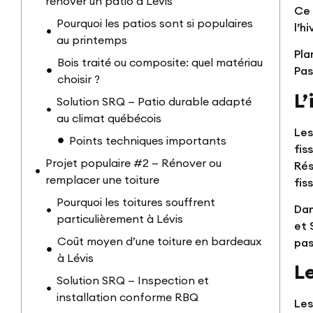
rénover un patio à Lévis
Ce 
Pourquoi les patios sont si populaires
l’h
au printemps
Pla
Bois traité ou composite: quel matériau
Pas
choisir ?
L’
Solution SRQ — Patio durable adapté
au climat québécois
Les
Points techniques importants
fis
Projet populaire #2 — Rénover ou
Rés
remplacer une toiture
fis
Pourquoi les toitures souffrent
Dan
particulièrement à Lévis
et 
Coût moyen d’une toiture en bardeaux
pas
à Lévis
L
Solution SRQ — Inspection et
installation conforme RBQ
Les