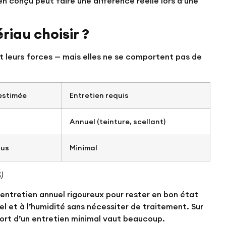
 conçu peut faire une différence réelle lors d’une
riau choisir ?
t leurs forces — mais elles ne se comportent pas de
 estimée
Entretien requis
Annuel (teinture, scellant)
lus
Minimal
)
 entretien annuel rigoureux pour rester en bon état
el et à l’humidité sans nécessiter de traitement. Sur
fort d’un entretien minimal vaut beaucoup.