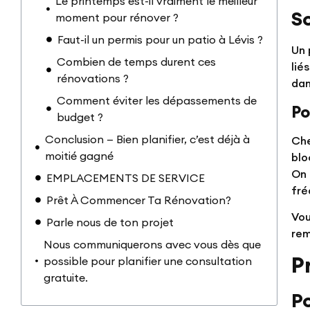
Le printemps est-il vraiment le meilleur
S
moment pour rénover ?
Faut-il un permis pour un patio à Lévis ?
Un 
Combien de temps durent ces
lié
rénovations ?
dan
Comment éviter les dépassements de
Po
budget ?
Conclusion — Bien planifier, c’est déjà à
Che
moitié gagné
blo
On 
EMPLACEMENTS DE SERVICE
fré
Prêt À Commencer Ta Rénovation?
Vou
Parle nous de ton projet
rem
Nous communiquerons avec vous dès que
P
possible pour planifier une consultation
gratuite.
Po