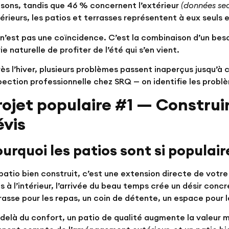
sons, tandis que 46 % concernent l’extérieur
(données sec
érieurs, les patios et terrasses représentent à eux seul
n’est pas une coïncidence. C’est la combinaison d’un besoi
ie naturelle de profiter de l’été qui s’en vient.
ès l’hiver, plusieurs problèmes passent inaperçus jusqu’à 
pection professionnelle chez SRQ
— on identifie les probl
rojet populaire #1 — Construi
évis
ourquoi les patios sont si populai
patio bien construit, c’est une extension directe de votre
s à l’intérieur, l’arrivée du beau temps crée un désir conc
rasse pour les repas, un coin de détente, un espace pour 
delà du confort, un patio de qualité augmente la valeur 