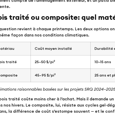
nnent compte de l’aménagement extérieur, et un patio bien
ente.
is traité ou composite: quel maté
question revient à chaque printemps. Les deux options on
même façon dans nos conditions climatiques.
atériau
Coût moyen installé
Durabilité
ois traité
25–50 $/pi²
10–15 ans
omposite
45–95 $/pi²
25 ans et p
timations raisonnables basées sur les projets SRQ 2024–2025
bois traité coûte moins cher à l’achat. Mais il demande un
s nos hivers. Le composite, lui, résiste aux cycles gel-dég
ans, la différence de coût s’estompe souvent — et le con